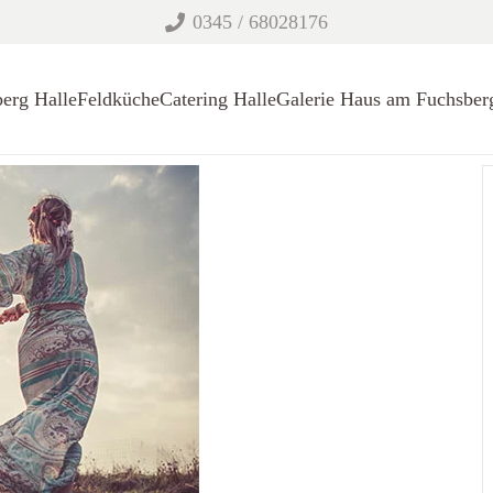
0345 / 68028176
erg Halle
Feldküche
Catering Halle
Galerie Haus am Fuchsber