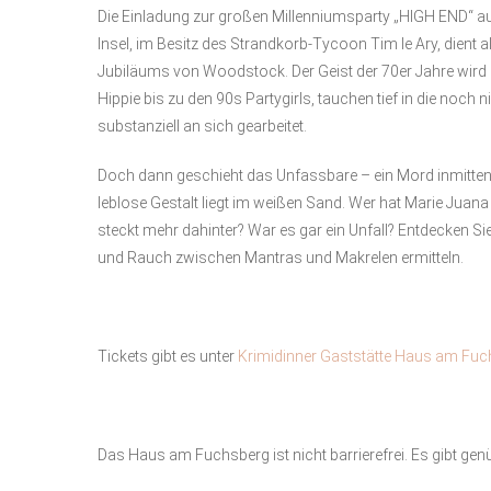
Die Einladung zur großen Millenniumsparty „HIGH END“ au
Insel, im Besitz des Strandkorb-Tycoon Tim le Ary, dient 
Jubiläums von Woodstock. Der Geist der 70er Jahre wird
Hippie bis zu den 90s Partygirls, tauchen tief in die noch
substanziell an sich gearbeitet.
Doch dann geschieht das Unfassbare – ein Mord inmitten 
leblose Gestalt liegt im weißen Sand. Wer hat Marie Juan
steckt mehr dahinter? War es gar ein Unfall? Entdecken S
und Rauch zwischen Mantras und Makrelen ermitteln.
Tickets gibt es unter
Krimidinner Gaststätte Haus am Fuchs
Das Haus am Fuchsberg ist nicht barrierefrei. Es gibt gen