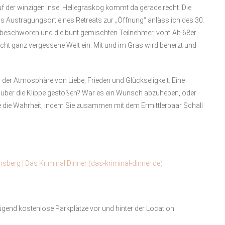
f der winzigen Insel Hellegraskog kommt da gerade recht. Die
als Austragungsort eines Retreats zur „Öffnung“ anlässlich des 30.
 beschworen und die bunt gemischten Teilnehmer, vom Alt-68er
 nicht ganz vergessene Welt ein. Mit und im Gras wird beherzt und
der Atmosphäre von Liebe, Frieden und Glückseligkeit. Eine
a über die Klippe gestoßen? War es ein Wunsch abzuheben, oder
ie die Wahrheit, indem Sie zusammen mit dem Ermittlerpaar Schall
berg | Das Kriminal Dinner (das-kriminal-dinner.de)
ügend kostenlose Parkplätze vor und hinter der Location.