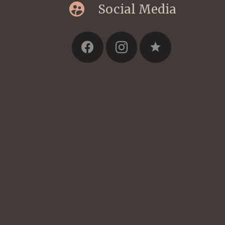
supervised_user_circle
Social Media
star