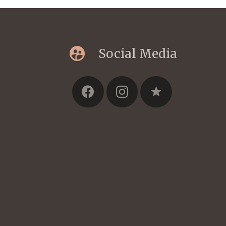
supervised_user_circle
Social Media
star