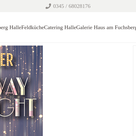
0345 / 68028176
erg Halle
Feldküche
Catering Halle
Galerie Haus am Fuchsber